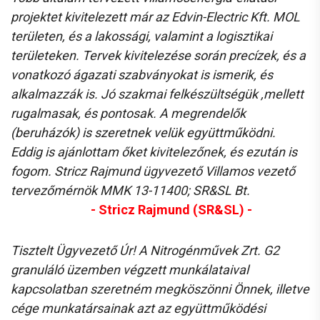
projektet kivitelezett már az Edvin-Electric Kft. MOL
területen, és a lakossági, valamint a logisztikai
területeken. Tervek kivitelezése során precízek, és a
vonatkozó ágazati szabványokat is ismerik, és
alkalmazzák is. Jó szakmai felkészültségük ,mellett
rugalmasak, és pontosak. A megrendelők
(beruházók) is szeretnek velük együttműködni.
Eddig is ajánlottam őket kivitelezőnek, és ezután is
fogom. Stricz Rajmund ügyvezető Villamos vezető
tervezőmérnök MMK 13-11400; SR&SL Bt.
- Stricz Rajmund (SR&SL) -
Tisztelt Ügyvezető Úr! A Nitrogénművek Zrt. G2
granuláló üzemben végzett munkálataival
kapcsolatban szeretném megköszönni Önnek, illetve
cége munkatársainak azt az együttműködési